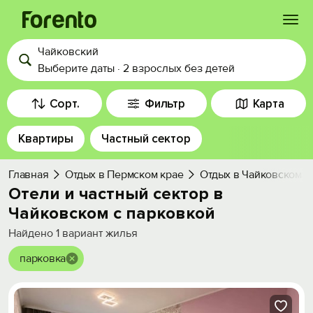
Чайковский
Войти
Выберите даты
·
2 взрослых
без детей
Избранное
Сорт.
Фильтр
Карта
Квартиры
Частный сектор
История просмотра
Главная
Отдых в Пермском крае
Отдых в Чайковском
Добавить свой объект
Отели и частный сектор в
Чайковском с парковкой
Найдено
1
вариант жилья
парковка