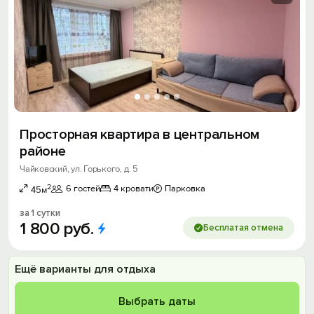
Просторная квapтиpа в центральном
рaйоне
Чайковский, ул. Горького, д. 5
2
6 гостей
4 кровати
Парковка
45м
за 1 сутки
1
800
руб.
Бесплатая отмена
Ещё варианты для отдыха
Выбрать даты