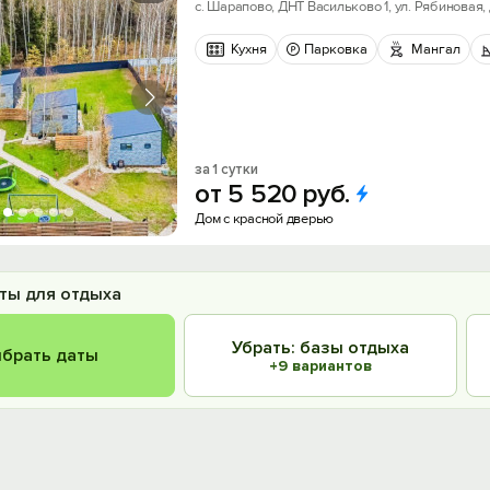
с. Шарапово, ДНТ Васильково 1, ул. Рябиновая,
Кухня
Парковка
Мангал
за 1 сутки
от
5
520
руб.
Дом с красной дверью
ты для отдыха
Убрать: базы отдыха
брать даты
+9 вариантов