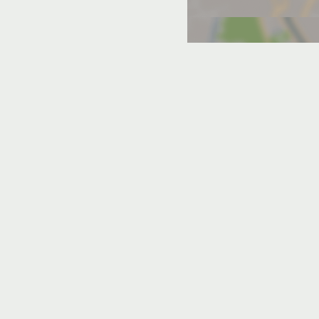
ха Домодедова
она
Базы отдыха Серпухова