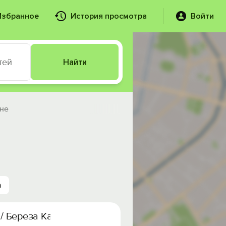
Избранное
История просмотра
Войти
тей
Найти
оне
а
 / Береза Кантри