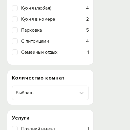
Кухня (любая)
4
Кухня в номере
2
Парковка
5
C питомцами
4
Семейный отдых
1
Количество комнат
Выбрать
Услуги
Поздний выезд
1