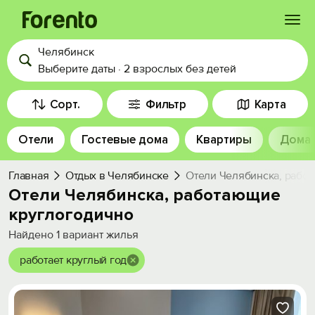
Челябинск
Войти
Выберите даты
·
2 взрослых
без детей
Избранное
Сорт.
Фильтр
Карта
Отели
Гостевые дома
Квартиры
Дома
История просмотра
Главная
Отдых в Челябинске
Отели Челябинска, рабо
Добавить свой объект
Отели Челябинска, работающие
круглогодично
Найдено
1
вариант жилья
работает круглый год