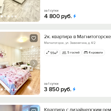
за 1 сутки
4
800
руб.
2к. квартира в Магнитогорске
Магнитогорск, ул. Завенягина, д. 4/2
2
5 гостей
4 кровати
55м
за 1 сутки
3
850
руб.
Квартирa с дизaйнеpским ре