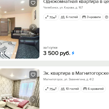
Однокомнатная квартира в це
Челябинск, ул. Кирова, д. 167
2
6 гостей
3 кровати
70м
за 1 сутки
3
500
руб.
3к. квартира в Магнитогорске
Магнитогорск, ул. Завенягина, д. 4/2
2
10 гостей
6 кроватей
75м