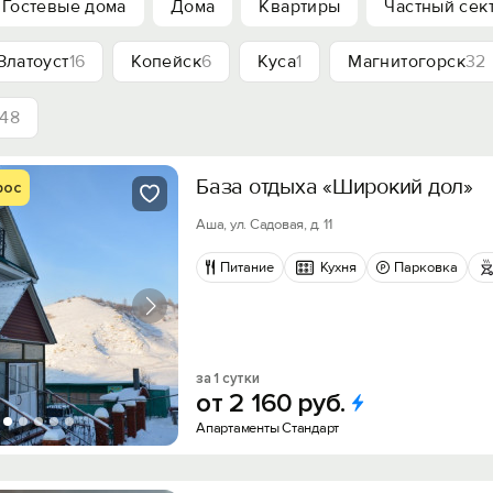
Гостевые дома
Дома
Квартиры
Частный сек
Златоуст
16
Копейск
6
Куса
1
Магнитогорск
32
48
База отдыха «Широкий дол»
рос
Аша, ул. Садовая, д. 11
Питание
Кухня
Парковка
за 1 сутки
от
2
160
руб.
Апартаменты Стандарт