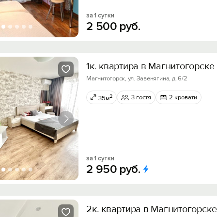
за 1 сутки
2
500
руб.
1к. квартира в Магнитогорске
Магнитогорск, ул. Завенягина, д. 6/2
2
3 гостя
2 кровати
35м
за 1 сутки
2
950
руб.
2к. квартира в Магнитогорске