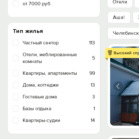
Отели
от 7000 руб.
Аша
1
Тип жилья
Челябинск
Частный сектор
113
Высокий сп
Отели, меблированные
5
комнаты
Квартиры, апартаменты
99
Дома, коттеджи
13
Гостевые дома
3
Базы отдыха
1
Квартиры-судии
14