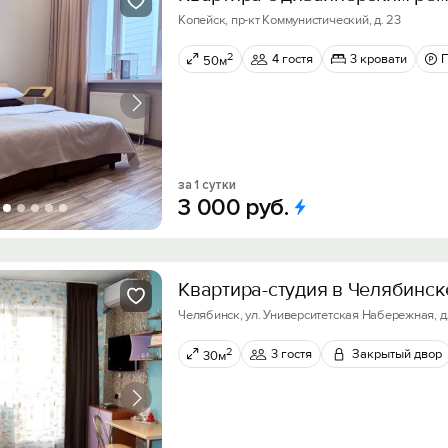
Копейск, пр-кт Коммунистический, д. 23
2
4 гостя
3 кровати
50м
за 1 сутки
3
000
руб.
Квартира-студия в Челябинск
Челябинск, ул. Университетская Набережная, д
2
3 гостя
Закрытый двор
30м