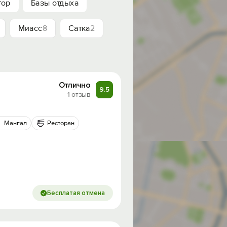
тор
Базы отдыха
Миасс
8
Сатка
2
Отлично
9.5
1 отзыв
Мангал
Ресторан
Бесплатая отмена