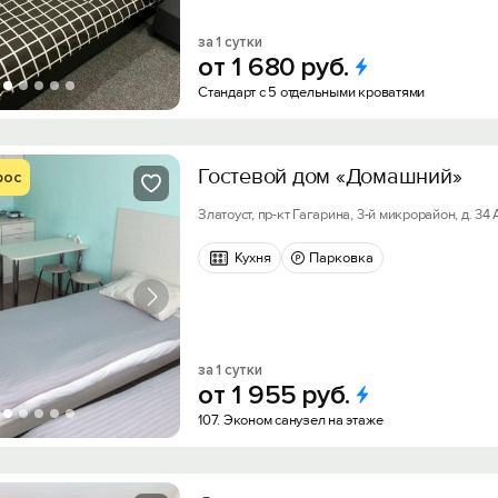
за 1 сутки
от
1
680
руб.
Стандарт с 5 отдельными кроватями
Гостевой дом «Домашний»
рос
Златоуст, пр-кт Гагарина, 3-й микрорайон, д. 34 
Кухня
Парковка
за 1 сутки
от
1
955
руб.
107. Эконом санузел на этаже