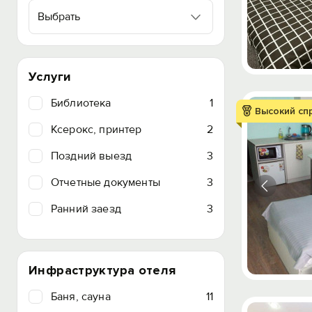
Выбрать
Услуги
Библиотека
1
Высокий сп
Ксерокс, принтер
2
Поздний выезд
3
Отчетные документы
3
Ранний заезд
3
Инфраструктура отеля
Баня, сауна
11