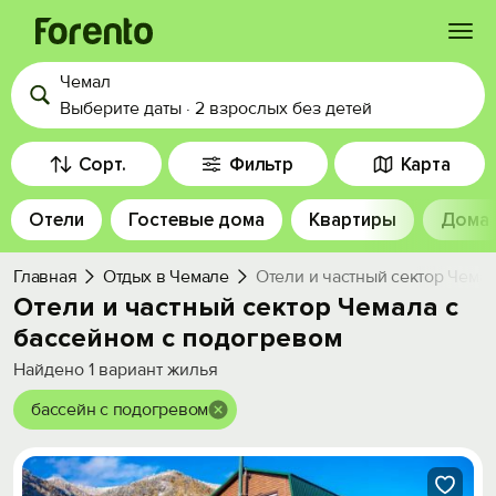
Чемал
Войти
Выберите даты
·
2 взрослых
без детей
Избранное
Сорт.
Фильтр
Карта
Отели
Гостевые дома
Квартиры
Дома
История просмотра
Главная
Отдых в Чемале
Отели и частный сектор Чема
Добавить свой объект
Отели и частный сектор Чемала с
бассейном с подогревом
Найдено
1
вариант жилья
бассейн с подогревом