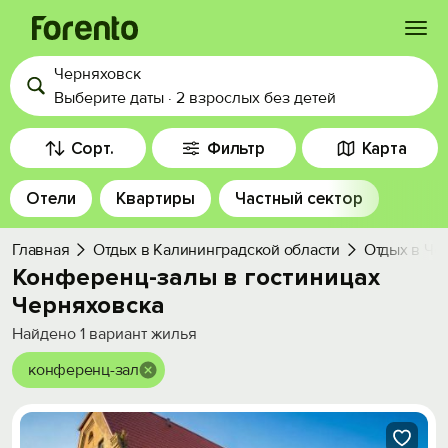
Черняховск
Войти
Выберите даты
·
2 взрослых
без детей
Избранное
Сорт.
Фильтр
Карта
Отели
Квартиры
Частный сектор
История просмотра
Главная
Отдых в Калининградской области
Отдых в Че
Добавить свой объект
Конференц-залы в гостиницах
Черняховска
Найдено
1
вариант жилья
конференц-зал