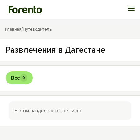
Войти
Главная
/
Путеводитель
Избранное
Развлечения в Дагестане
История просмотра
Все
0
Добавить свой объект
В этом разделе пока нет мест.