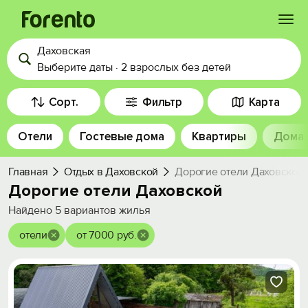
Даховская
Войти
Выберите даты
·
2 взрослых
без детей
Избранное
Сорт.
Фильтр
Карта
Отели
Гостевые дома
Квартиры
Дома
История просмотра
Главная
Отдых в Даховской
Дорогие отели Даховской
Добавить свой объект
Дорогие отели Даховской
Найдено
5
вариантов жилья
отели
от 7000 руб.