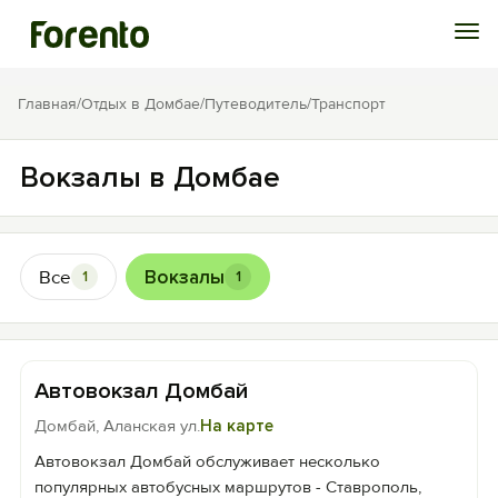
Войти
Главная
/
Отдых в Домбае
/
Путеводитель
/
Транспорт
Избранное
Вокзалы в Домбае
История просмотра
Все
Вокзалы
1
1
Добавить свой объект
Автовокзал Домбай
Домбай, Аланская ул.
На карте
Автовокзал Домбай обслуживает несколько
популярных автобусных маршрутов - Ставрополь,