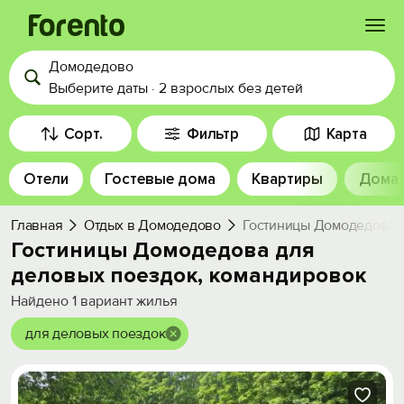
Домодедово
Войти
Выберите даты
·
2 взрослых
без детей
Избранное
Сорт.
Фильтр
Карта
Отели
Гостевые дома
Квартиры
Дома
История просмотра
Главная
Отдых в Домодедово
Гостиницы Домодедова д
Добавить свой объект
Гостиницы Домодедова для
деловых поездок, командировок
Найдено
1
вариант жилья
для деловых поездок