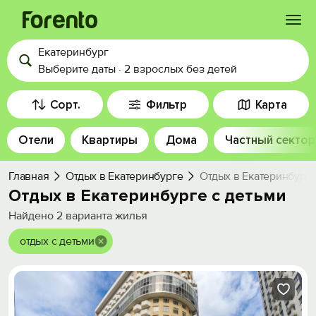
Екатеринбург
Войти
Выберите даты
·
2 взрослых
без детей
Избранное
Сорт.
Фильтр
Карта
Отели
Квартиры
Дома
Частный сектор
История просмотра
Главная
Отдых в Екатеринбурге
Отдых в Екатеринбурге
Добавить свой объект
Отдых в Екатеринбурге с детьми
Найдено
2
варианта жилья
отдых с детьми