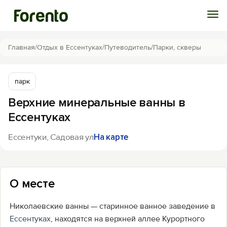
Войти
Главная
/
Отдых в Ессентуках
/
Путеводитель
/
Парки, скверы
Избранное
парк
Верхние минеральные ванны в
История просмотра
Ессентуках
Добавить свой объект
Ессентуки, Садовая ул
На карте
О месте
Николаевские ванны — старинное ванное заведение в
Ессентуках
, находятся на верхней аллее Курортного