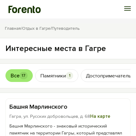
Войти
Главная
/
Отдых в Гагре
/
Путеводитель
Избранное
Интересные места в Гагре
История просмотра
Все
Памятники
Достопримечательно
17
1
Добавить свой объект
Башня Марлинского
Гагра, ул. Русских добровольцев, д. 68
На карте
Башня Марлинского - знаковый исторический
памятник на территории Гагры, который представлял