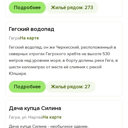
Подробнее
Жильё рядом: 273
Гегский водопад
Гагра
На карте
Гегский водопад, он же Черкесский, расположенный в
северных отрогах Гагрского хребта на высоте 530
метров над уровнем моря, в борту долины реки Гега, в
шести километрах от места её слияния с рекой
Юпшара.
Подробнее
Жильё рядом: 27
Дача купца Силина
Гагра, ул. Нартаа
На карте
Дача купца Силина - необычное здание,