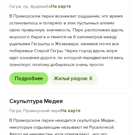
Гагра, пр. Ардзинба
На карте
В Приморском парке возникает ощущение, что время
остановилось и потеряло в этих пустынных аллеях
свою привычную значимость. Парк расположен вдоль
морского берега и тянется на 6 километров между
ущельями Гагрыпш и Жоэеквара, занимая почти все
побережье Старой Гагры. Через город вдоль моря
идет основная дорога, по которой передвигается весь
транспорт, поэтому добираться очень просто.
Подробнее
Жильё рядом: 6
Скульптура Медея
Гагра, Приморский парк
На карте
В Приморском парке находится скульптура Медеи ,
некоторые отдыхающие называют её Русалочкой.
Автор её неизвестен, хотя утверждают , что это