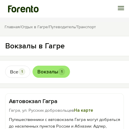
Войти
Главная
/
Отдых в Гагре
/
Путеводитель
/
Транспорт
Избранное
Вокзалы в Гагре
История просмотра
Все
Вокзалы
1
1
Добавить свой объект
Автовокзал Гагра
Гагра, ул. Русских добровольцев
На карте
Путешественники с автовокзала Гагра могут добраться
до населенных пунктов России и Абхазии: Адлер,