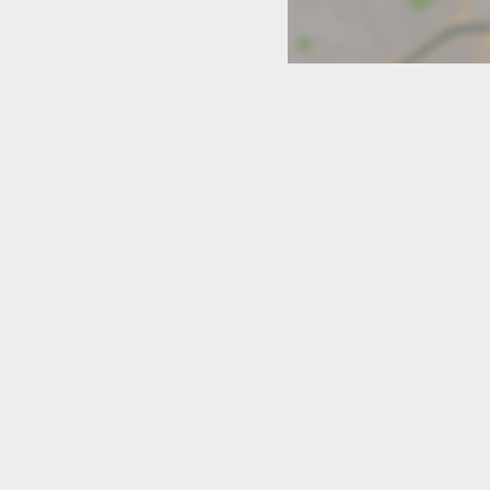
дых в Ропше с конференц-залом
в Колпино с конференц-залом
ом