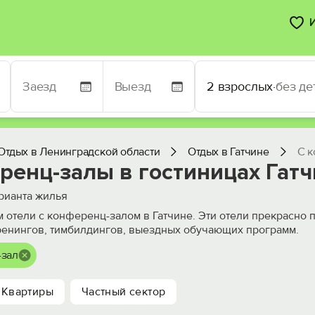
2 взрослых
·
без де
Отдых в Ленинградской области
Отдых в Гатчине
С 
ренц-залы в гостиницах Гат
рианта жилья
 отели с конференц-залом в Гатчине. Эти отели прекрасно 
ренингов, тимбилдингов, выездных обучающих программ.
-зал
Квартиры
Частный сектор