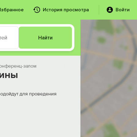
Избранное
История просмотра
Войти
тей
Найти
конференц-залом
чины
подойдут для проведения