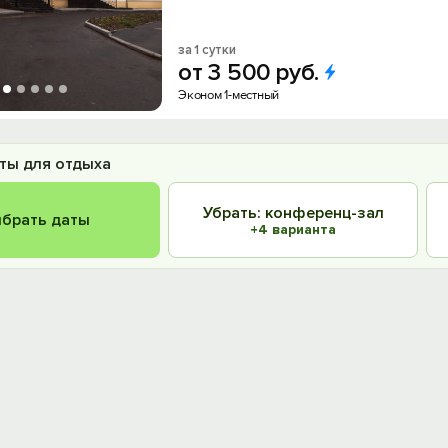
за 1 сутки
от
3
500
руб.
Эконом 1-местный
ты для отдыха
Убрать: конференц-зал
брать даты
+4 варианта