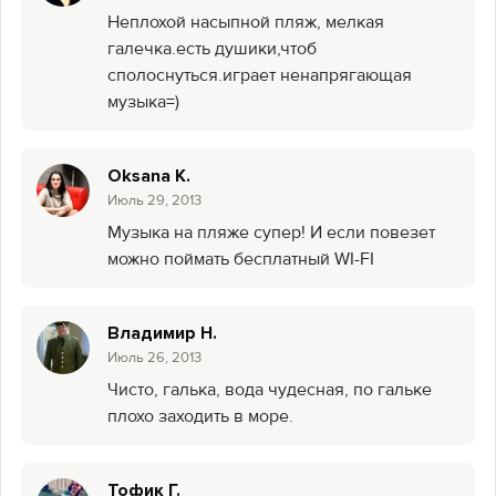
Неплохой насыпной пляж, мелкая
галечка.есть душики,чтоб
сполоснуться.играет ненапрягающая
музыка=)
Oksana K.
Июль 29, 2013
Музыка на пляже супер! И если повезет
можно поймать бесплатный WI-FI
Владимир Н.
Июль 26, 2013
Чисто, галька, вода чудесная, по гальке
плохо заходить в море.
Тофик Г.