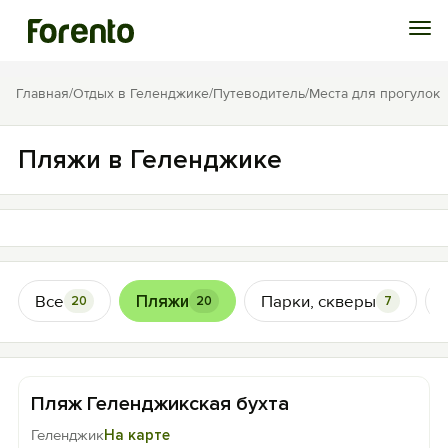
Войти
Главная
/
Отдых в Геленджике
/
Путеводитель
/
Места для прогулок
Избранное
Пляжи в Геленджике
История просмотра
Добавить свой объект
Все
Пляжи
Парки, скверы
20
20
7
Пляж Геленджикская бухта
Геленджик
На карте