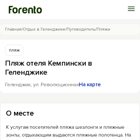
Войти
Главная
/
Отдых в Геленджике
/
Путеводитель
/
Пляжи
Избранное
пляж
Пляж отеля Кемпински в
История просмотра
Геленджике
Добавить свой объект
Геленджик, ул. Революционная
На карте
О месте
К услугам посетителей пляжа шезлонги и пляжные
зонты, отдыхающим выдаются пляжные полотенца. На