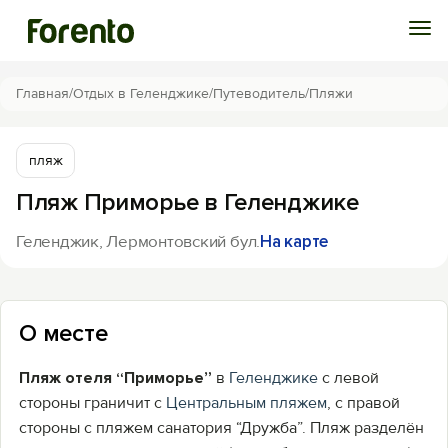
Войти
Главная
/
Отдых в Геленджике
/
Путеводитель
/
Пляжи
Избранное
пляж
Пляж Приморье в Геленджике
История просмотра
Геленджик, Лермонтовский бул.
На карте
Добавить свой объект
О месте
Пляж отеля “Приморье”
в
Геленджике
с левой
стороны граничит с
Центральным пляжем
, с правой
стороны с пляжем санатория “Дружба”. Пляж разделён