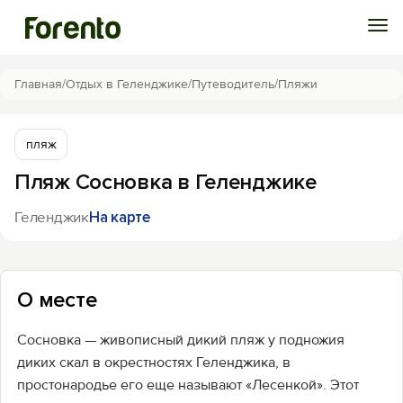
Войти
Главная
/
Отдых в Геленджике
/
Путеводитель
/
Пляжи
Избранное
пляж
Пляж Сосновка в Геленджике
История просмотра
Геленджик
На карте
Добавить свой объект
О месте
Сосновка — живописный дикий пляж у подножия
диких скал в окрестностях Геленджика, в
простонародье его еще называют «Лесенкой». Этот