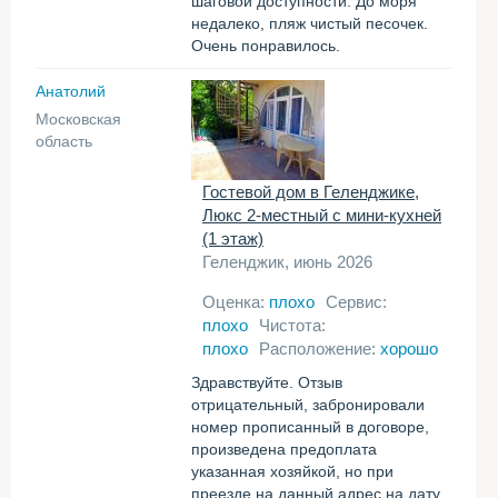
шаговой доступности. До моря
недалеко, пляж чистый песочек.
Очень понравилось.
Анатолий
Московская
область
Гостевой дом в Геленджике,
Люкс 2-местный с мини-кухней
(1 этаж)
Геленджик, июнь 2026
Оценка:
плохо
Сервис:
плохо
Чистота:
плохо
Расположение:
хорошо
Здравствуйте. Отзыв
отрицательный, забронировали
номер прописанный в договоре,
произведена предоплата
указанная хозяйкой, но при
преезде на данный адрес на дату