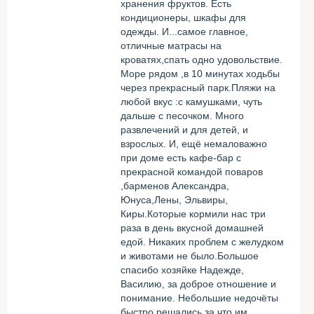
хранения фруктов. Есть
кондиционеры, шкафы для
одежды. И...самое главное,
отличные матрасы на
кроватях,спать одно удовольствие.
Море рядом ,в 10 минутах ходьбы
через прекрасный парк.Пляжи на
любой вкус :с камушками, чуть
дальше с песочком. Много
развлечений и для детей, и
взрослых. И, ещё немаловажно
при доме есть кафе-бар с
прекрасной командой поваров
,барменов Александра,
Юнуса,Лены, Эльвиры,
Киры.Которые кормили нас три
раза в день вкусной домашней
едой. Никаких проблем с желудком
и животами не было.Большое
спасибо хозяйке Надежде,
Василию, за доброе отношение и
понимание. Небольшие недочёты
быстро решались,за что им