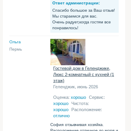
Ответ администрации:
Спасибо большое за Ваш отзыв!
Мы стараемся для вас.
Очень радует,когда гостям все
понравилось!
Ольга
Пермь
Гостевой дом в Геленджике,
Люкс 2-комнатный с кухней (1
этаж)
Геленджик, июнь 2026
Оценка:
хорошо
Сервис:
хорошо
Чистота:
хорошо
Расположение:
отлично
София отзывчивая хозяйка.
Расположение отличное до моря и