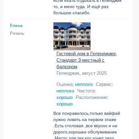
если ехать отдыхать в Геленджик
то, и мено туда. И ещё раз
большое спасибо.
Елена
Рязань
Гостевой дом в Геленджике,
Стандарт 3-местный с
балконом
Геленджик, август 2025
Оценка:
неплохо
Сервис:
неплохо
Чистота:
хорошо
Расположение:
хорошо
Все понравилось,только вайфай
нужно ловить на первом этаже
.Есть столовая ,все вкусно и не
дорого,хорошее обслуживание
.Место для тех кто хочет тихо