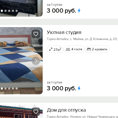
за 1 сутки
3
000
руб.
Уютная студия
Горно-Алтайск, с. Майма, ул. Д. Климкина, д. 20,
2
4 гостя
2 кровати
27м
за 1 сутки
3
000
руб.
Дом для отпуска
Горно-Алтайск, Узнезя, ул. Новые Черемушки, д