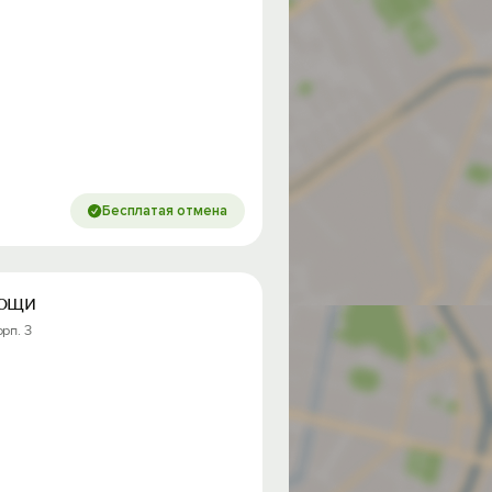
Бесплатая отмена
poщи
орп. 3