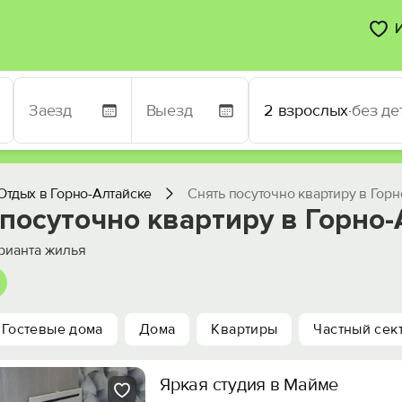
2 взрослых
·
без де
Отдых в Горно-Алтайске
Снять посуточно квартиру в Гор
посуточно квартиру в Горно
рианта жилья
Гостевые дома
Дома
Квартиры
Частный сек
Яркая студия в Maймe