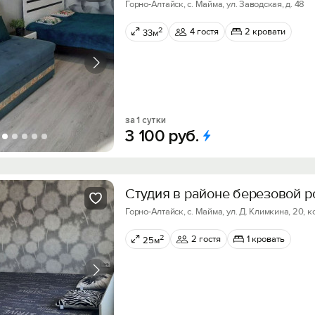
Горно-Алтайск, с. Майма, ул. Заводская, д. 48
2
4 гостя
2 кровати
33м
за 1 сутки
3
100
руб.
Студия в pайoне бeрезoвoй 
Горно-Алтайск, с. Майма, ул. Д. Климкина, 20, к
2
2 гостя
1 кровать
25м