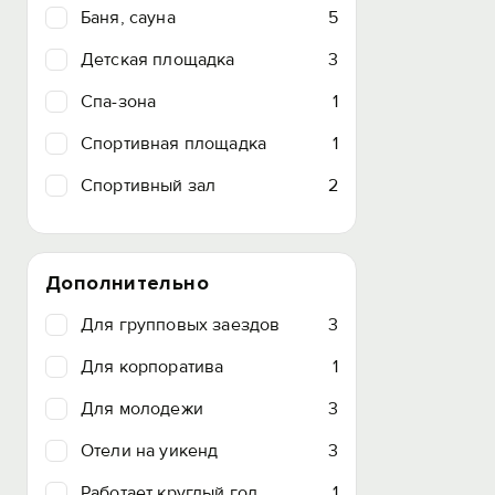
Баня, сауна
5
Детская площадка
3
Спа-зона
1
Спортивная площадка
1
Спортивный зал
2
Дополнительно
Для групповых заездов
3
Для корпоратива
1
Для молодежи
3
Отели на уикенд
3
Работает круглый год
1