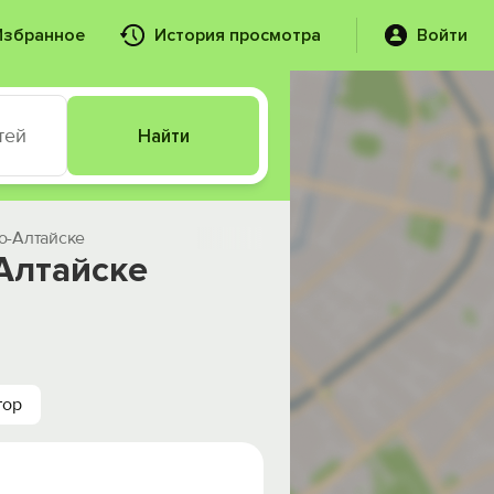
Избранное
История просмотра
Войти
тей
Найти
но-Алтайске
-Алтайске
тор