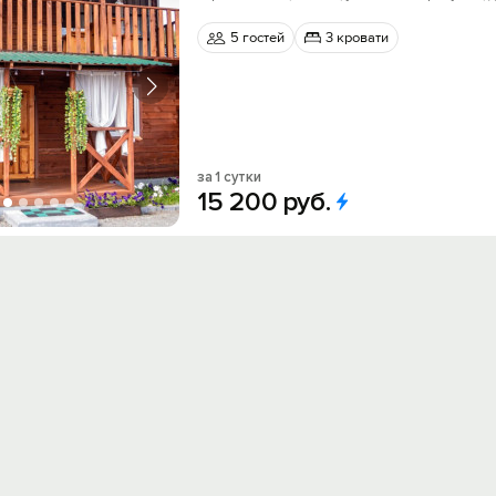
5 гостей
3 кровати
за 1 сутки
15
200
руб.