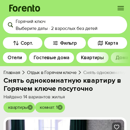
Горячий ключ
Войти
Выберите даты
·
2 взрослых
без детей
Избранное
Сорт.
Фильтр
Карта
Отели
Гостевые дома
Квартиры
Дома
История просмотра
Главная
Отдых в Горячем ключе
Снять однокомнатную 
Добавить свой объект
Снять однокомнатную квартиру в
Горячем ключе посуточно
Найдено
14
вариантов жилья
квартиры
комнат: 1