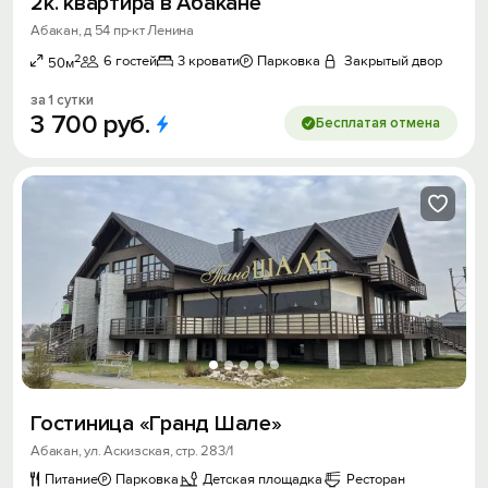
2к. квартира в Абакане
Абакан, д 54 пр-кт Ленина
2
6 гостей
3 кровати
Парковка
Закрытый двор
50м
за 1 сутки
3
700
руб.
Бесплатая отмена
Гостиница «Гранд Шале»
Абакан, ул. Аскизская, стр. 283/1
Питание
Парковка
Детская площадка
Ресторан