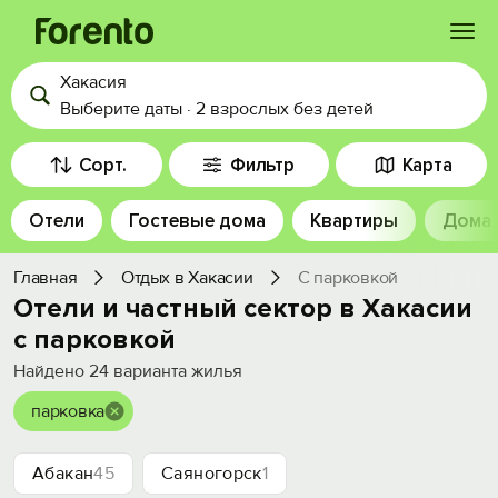
Хакасия
Войти
Выберите даты
·
2 взрослых
без детей
Избранное
Сорт.
Фильтр
Карта
Отели
Гостевые дома
Квартиры
Дома
История просмотра
Главная
Отдых в Хакасии
С парковкой
Добавить свой объект
Отели и частный сектор в Хакасии
с парковкой
Найдено
24
варианта жилья
парковка
Абакан
45
Саяногорск
1