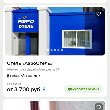
Отель «АэроОтель»
Абакан, пр-кт. Дружбы Народов, д. 57
Питание
Парковка
за 1 сутки
от
3
700
руб.
Бесплатая отмена