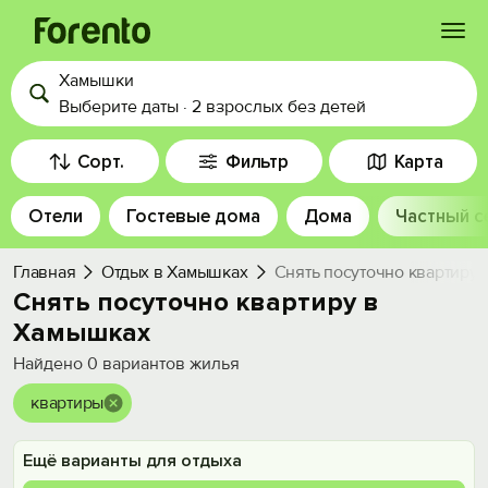
Хамышки
Войти
Выберите даты
·
2 взрослых
без детей
Избранное
Сорт.
Фильтр
Карта
Отели
Гостевые дома
Дома
Частный с
История просмотра
Главная
Отдых в Хамышках
Снять посуточно квартиру
Добавить свой объект
Снять посуточно квартиру в
Хамышках
Найдено
0
вариантов жилья
квартиры
Ещё варианты для отдыха