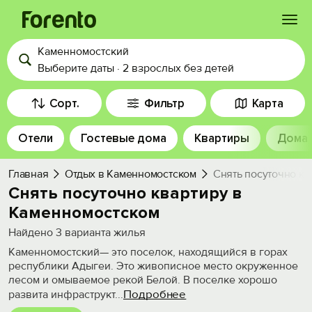
Каменномостский
Войти
Выберите даты
·
2 взрослых
без детей
Избранное
Сорт.
Фильтр
Карта
Отели
Гостевые дома
Квартиры
Дома
История просмотра
Главная
Отдых в Каменномостском
Снять посуточно к
Добавить свой объект
Снять посуточно квартиру в
Каменномостском
Найдено
3
варианта жилья
Каменномостский— это поселок, находящийся в горах
республики Адыгеи. Это живописное место окруженное
лесом и омываемое рекой Белой. В поселке хорошо
Подробнее
развита инфраструкт
...