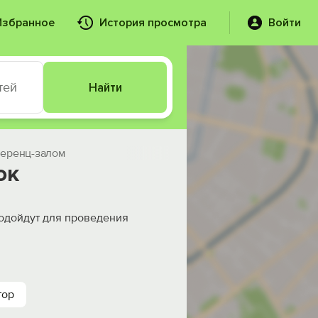
Избранное
История просмотра
Войти
тей
Найти
еренц-залом
ок
подойдут для проведения
тор