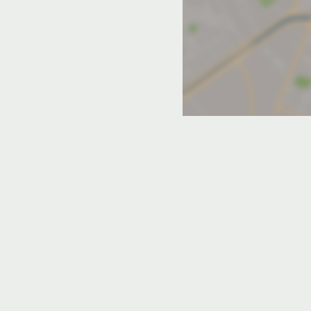
 Долгопрудном с конференц-залом
лом