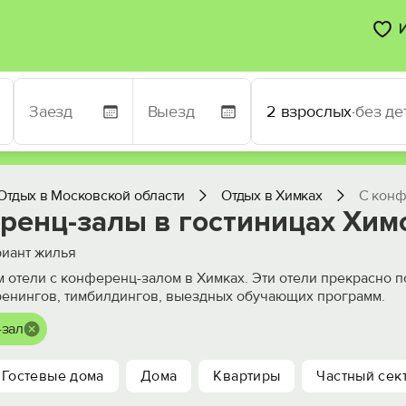
2 взрослых
·
без де
Отдых в Московской области
Отдых в Химках
С конф
ренц-залы в гостиницах Хим
иант жилья
 отели с конференц-залом в Химках. Эти отели прекрасно 
ренингов, тимбилдингов, выездных обучающих программ.
-зал
Гостевые дома
Дома
Квартиры
Частный сек