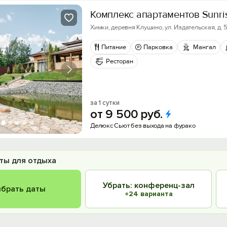
Комплекс апартаментов Sunris
Химки, деревня Клушино, ул. Издательская, д. 
Питание
Парковка
Мангал
Ресторан
за 1 сутки
от
9
500
руб.
Делюкс Сьют без выхода на фурако
ты для отдыха
Убрать: конференц-зал
брать даты
+24 варианта