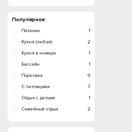
Популярное
Питание
1
Кухня (любая)
2
Кухня в номере
1
Бассейн
1
Парковка
9
C питомцами
7
Отдых с детьми
1
Семейный отдых
2