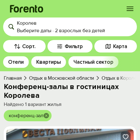
Королев
Войти
Выберите даты
·
2 взрослых
без детей
Избранное
Сорт.
Фильтр
Карта
Отели
Квартиры
Частный сектор
История просмотра
Главная
Отдых в Московской области
Отдых в Королев
Добавить свой объект
Конференц-залы в гостиницах
Королева
Найдено
1
вариант жилья
конференц-зал