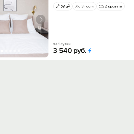
2
3 гостя
2 кровати
26м
за 1 сутки
3
540
руб.