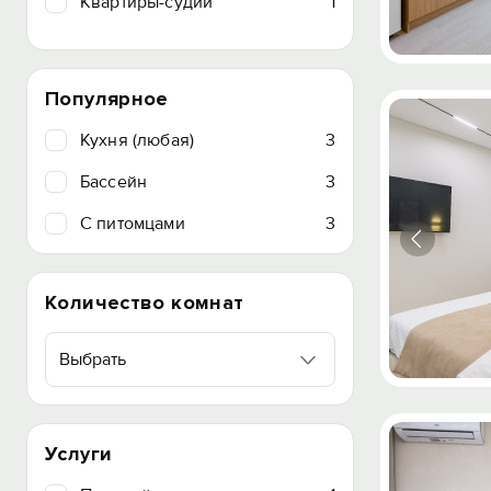
Квартиры-судии
1
Популярное
Кухня (любая)
3
Бассейн
3
C питомцами
3
Количество комнат
Выбрать
Услуги