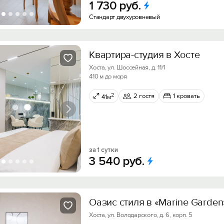
1
730
руб.
Стандарт двухуровневый
Квартира-студия в Хосте
Хоста, ул. Шоссейная, д. 11/1
410 м до моря
2
2 гостя
1 кровать
41м
за 1 сутки
3
540
руб.
Оазис стиля в «Marine Garden
Хоста, ул. Володарского, д. 6, корп. 5