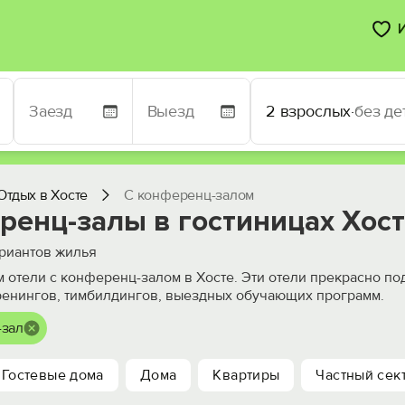
2 взрослых
·
без де
Отдых в Хосте
С конференц-залом
ренц-залы в гостиницах Хос
риантов жилья
 отели с конференц-залом в Хосте. Эти отели прекрасно п
ренингов, тимбилдингов, выездных обучающих программ.
-зал
Гостевые дома
Дома
Квартиры
Частный сек