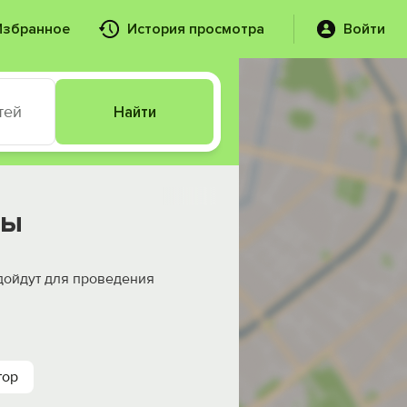
Избранное
История просмотра
Войти
тей
Найти
ты
одойдут для проведения
тор