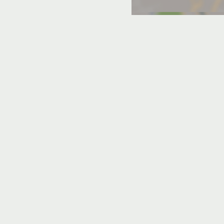
в Мацесте с конференц-залом
 с конференц-залом
й поляне с конференц-залом
Беранде с конференц-залом
зд
Апарт-отели