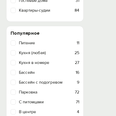
Гостевые дома
31
Квартиры-судии
84
Популярное
Питание
11
Кухня (любая)
25
Кухня в номере
27
Бассейн
16
Бассейн с подогревом
9
Парковка
72
C питомцами
71
В центре
4