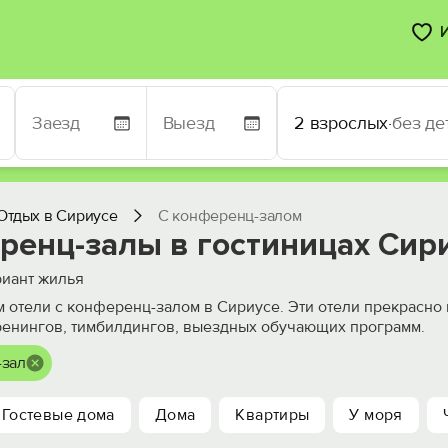
2 взрослых
·
без де
Отдых в Сириусе
С конференц-залом
ренц-залы в гостиницах Сир
иант жилья
 отели с конференц-залом в Сириусе. Эти отели прекрасно
ренингов, тимбилдингов, выездных обучающих программ.
-зал
Гостевые дома
Дома
Квартиры
У моря