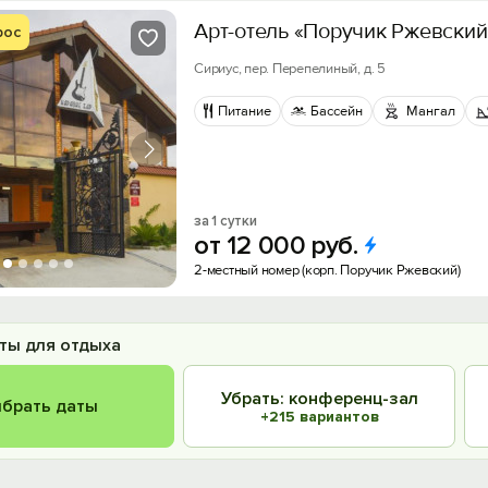
Арт-отель «Поручик Ржевский
рос
Сириус, пер. Перепелиный, д. 5
Питание
Бассейн
Мангал
за 1 сутки
от
12
000
руб.
2-местный номер (корп. Поручик Ржевский)
ты для отдыха
Убрать: конференц-зал
брать даты
+215 вариантов