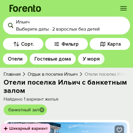
Ильич
Войти
Выберите даты
·
2 взрослых
без детей
Избранное
Сорт.
Фильтр
Карта
Отели
Гостевые дома
У моря
История просмотра
Главная
Отдых в поселке Ильич
Отели поселка Ильич 
Добавить свой объект
Отели поселка Ильич с банкетным
залом
Найдено
1
вариант жилья
банкетный зал
Шикарный вариант