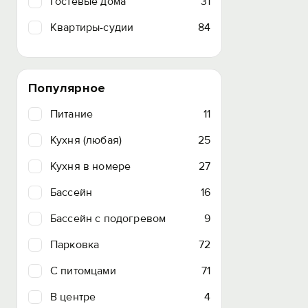
Гостевые дома
31
Квартиры-судии
84
Популярное
Питание
11
Кухня (любая)
25
Кухня в номере
27
Бассейн
16
Бассейн с подогревом
9
Парковка
72
C питомцами
71
В центре
4