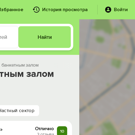
Избранное
История просмотра
Войти
тей
Найти
с банкетным залом
етным залом
Частный сектор
»
Отлично
10
3 отзыва