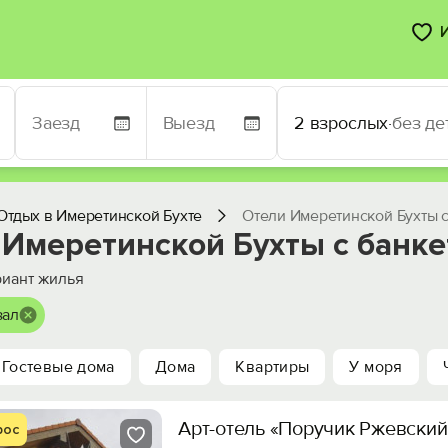
2 взрослых
·
без де
Отдых в Имеретинской Бухте
Отели Имеретинской Бухты 
 Имеретинской Бухты с банк
иант жилья
зал
Гостевые дома
Дома
Квартиры
У моря
Арт-отель «Поручик Ржевский
рос