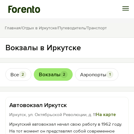
Войти
Главная
/
Отдых в Иркутске
/
Путеводитель
/
Транспорт
Избранное
Вокзалы в Иркутске
История просмотра
Все
Вокзалы
Аэропорты
2
2
1
Добавить свой объект
Автовокзал Иркутск
Иркутск, ул. Октябрьской Революции, д. 11
На карте
Иркутский автовокзал начал свою работу в 1962 году.
На тот момент он представлял собой современное