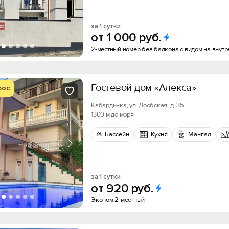
за 1 сутки
от
1
000
руб.
2-местный номер без балкона с видом на внутр
Гостевой дом «Алекса»
рос
Кабардинка, ул. Дообская, д. 35
1300 м до моря
Бассейн
Кухня
Мангал
за 1 сутки
от
920
руб.
Эконом 2-местный