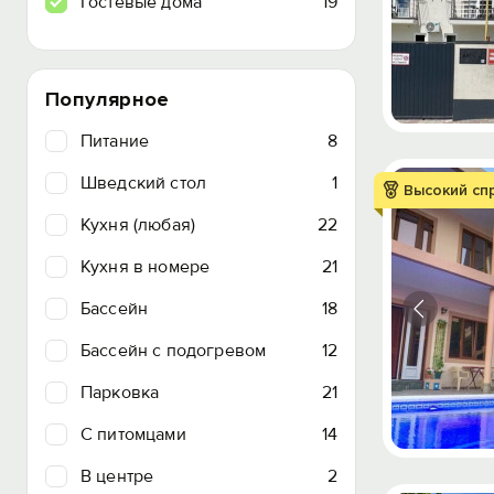
Гостевые дома
19
Популярное
Питание
8
Шведский стол
1
Высокий сп
Кухня (любая)
22
Кухня в номере
21
Бассейн
18
Бассейн с подогревом
12
Парковка
21
C питомцами
14
В центре
2