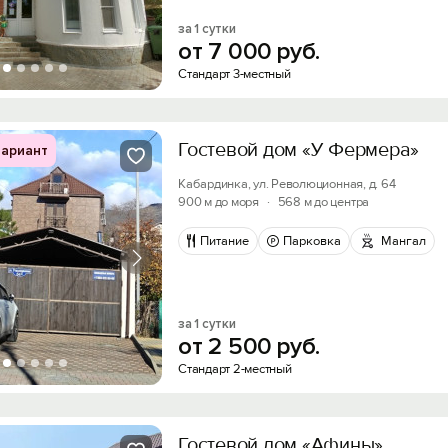
за 1 сутки
от
7
000
руб.
Стандарт 3-местный
Гостевой дом «У Фермера»
ариант
Кабардинка, ул. Революционная, д. 64
900 м до моря
·
568 м до центра
Питание
Парковка
Мангал
за 1 сутки
от
2
500
руб.
Стандарт 2-местный
Гостевой дом «Афины»