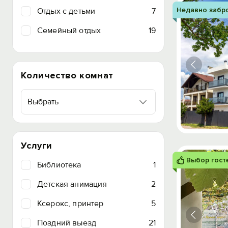
Недавно забр
Отдых с детьми
7
Семейный отдых
19
Количество комнат
Выбрать
Услуги
Выбор гост
Библиотека
1
Детская анимация
2
Ксерокс, принтер
5
Поздний выезд
21