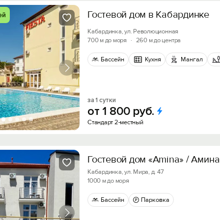
Гостевой дом в Кабардинке
ей
Кабардинка, ул. Революционная
700 м до моря
·
260 м до центра
Бассейн
Кухня
Мангал
за 1 сутки
от
1
800
руб.
Стандарт 2-местный
Гостевой дом «Amina» / Амина
Кабардинка, ул. Мира, д. 47
1000 м до моря
Бассейн
Парковка