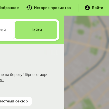
Избранное
История просмотра
Войти
тей
Найти
ине на берегу Чёрного моря
ее
Частный сектор