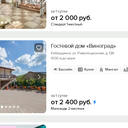
за 1 сутки
от
2
000
руб.
Стандарт 1-местный
Гостевой дом «Виноград»
Кабардинка, ул. Революционная, д. 13А
1000 м до моря
Бассейн
Кухня
Мангал
за 1 сутки
от
2
400
руб.
Мансарда 2-местная