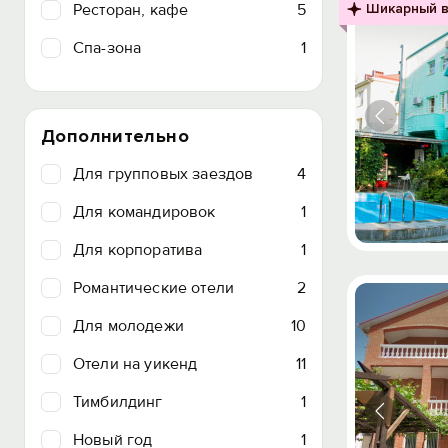
Ресторан, кафе
5
Шикарный в
Спа-зона
1
Дополнительно
Для групповых заездов
4
Для командировок
1
Для корпоратива
1
Романтические отели
2
Для молодежи
10
Отели на уикенд
11
Тимбилдинг
1
Новый год
1