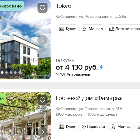
Tokyo
онировано
Кабардинка, ул. Революционная, д. 26а
Кухня
Мангал
Детская пло
за 1 сутки
от
4
130
руб.
№101. Апартаменты
Гостевой дом «Фамарь»
ей
Кабардинка, ул. Пролетарская, д. 51 А
1300 м до моря
·
1005 м до центра
Кухня
Парковка
Мангал