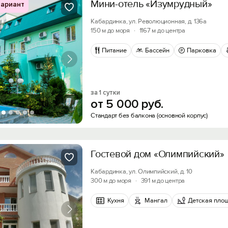
Мини-отель «Изумрудный»
ариант
Кабардинка, ул. Революционная, д. 136а
150 м до моря
·
1167 м до центра
Питание
Бассейн
Парковка
за 1 сутки
от
5
000
руб.
Стандарт без балкона (основной корпус)
Гостевой дом «Олимпийский»
Кабардинка, ул. Олимпийский, д. 10
300 м до моря
·
391 м до центра
Кухня
Мангал
Детская пло