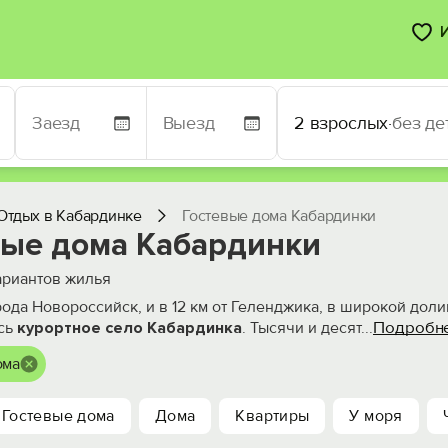
2 взрослых
·
без де
Отдых в Кабардинке
Гостевые дома Кабардинки
вые дома Кабардинки
риантов жилья
рода Новороссийск, и в 12 км от Геленджика, в широкой дол
Подробн
сь
курортное село Кабардинка
. Тысячи и десят
...
ома
Гостевые дома
Дома
Квартиры
У моря