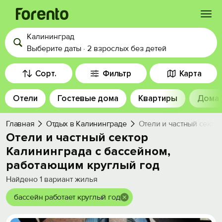
Калининград
Войти
Выберите даты
·
2 взрослых
без детей
Избранное
Сорт.
Фильтр
Карта
Отели
Гостевые дома
Квартиры
Дома
История просмотра
Главная
Отдых в Калининграде
Отели и частный секто
Добавить свой объект
Отели и частный сектор
Калининграда с бассейном,
работающим круглый год
Найдено
1
вариант жилья
бассейн работает круглый год