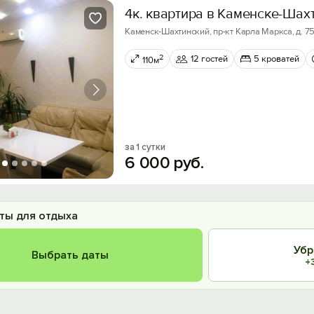
4к. квартира в Каменске-Шах
Каменск-Шахтинский, пр-кт Карла Маркса, д. 7
2
12 гостей
5 кроватей
110м
за 1 сутки
6
000
руб.
ты для отдыха
Убр
Выбрать даты
+