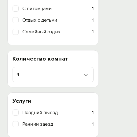
C питомцами
1
Отдых с детьми
1
Семейный отдых
1
Количество комнат
4
Услуги
Поздний выезд
1
Ранний заезд
1