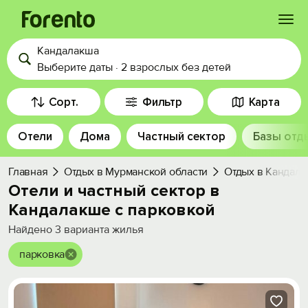
Кандалакша
Войти
Выберите даты
·
2 взрослых
без детей
Избранное
Сорт.
Фильтр
Карта
Отели
Дома
Частный сектор
Базы отд
История просмотра
Главная
Отдых в Мурманской области
Отдых в Кандал
Добавить свой объект
Отели и частный сектор в
Кандалакше с парковкой
Найдено
3
варианта жилья
парковка