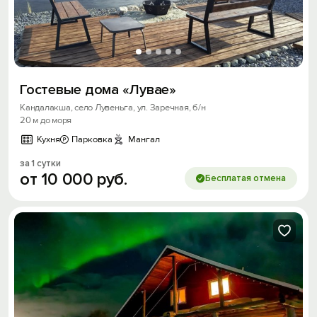
Гостевые дома «Лувае»
Кандалакша, село Лувеньга, ул. Заречная, б/н
20 м до моря
Кухня
Парковка
Мангал
за 1 сутки
от
10
000
руб.
Бесплатая отмена