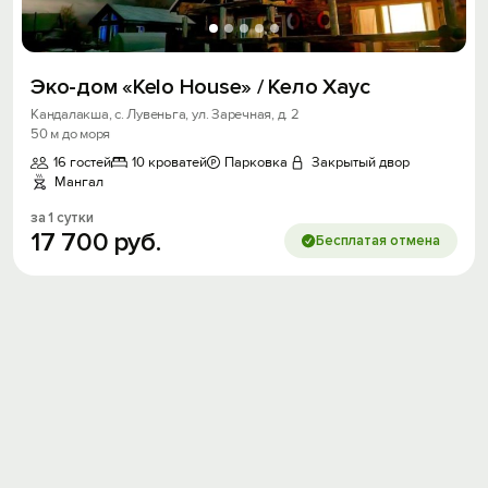
Эко-дом «Kelo House» / Кело Хаус
Кандалакша, с. Лувеньга, ул. Заречная, д. 2
50 м до моря
16 гостей
10 кроватей
Парковка
Закрытый двор
Мангал
за 1 сутки
17
700
руб.
Бесплатая отмена