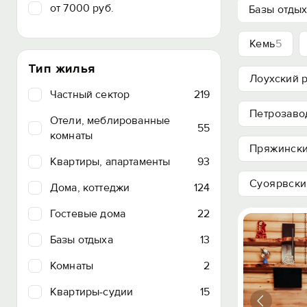
от 7000 руб.
Базы отды
Кемь
5
Тип жилья
Лоухский 
Частный сектор
219
Петрозаво
Отели, меблированные
55
комнаты
Пряжински
Квартиры, апартаменты
93
Суоярвски
Дома, коттеджи
124
Гостевые дома
22
Базы отдыха
13
Комнаты
2
Квартиры-судии
15