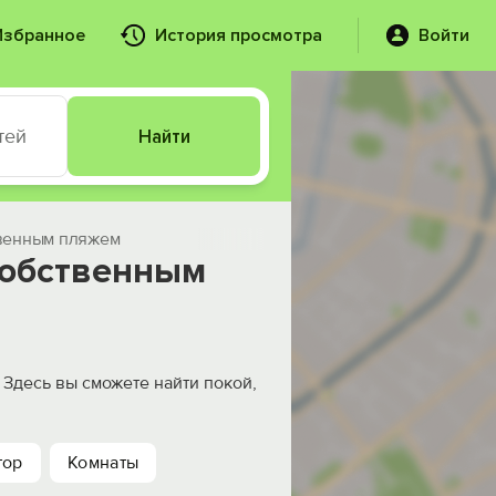
Избранное
История просмотра
Войти
тей
Найти
твенным пляжем
 собственным
Здесь вы сможете найти покой,
тор
Комнаты