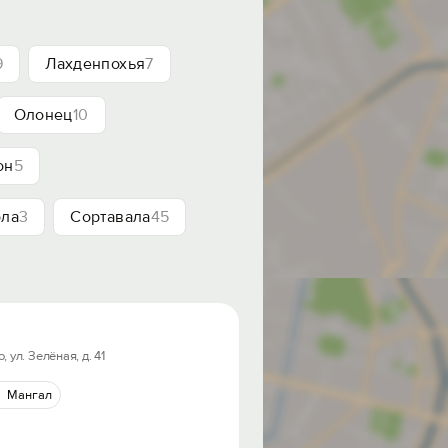
9
Лахденпохья
7
Олонец
10
он
5
ла
3
Сортавала
45
ул. Зелёная, д. 41
Мангал