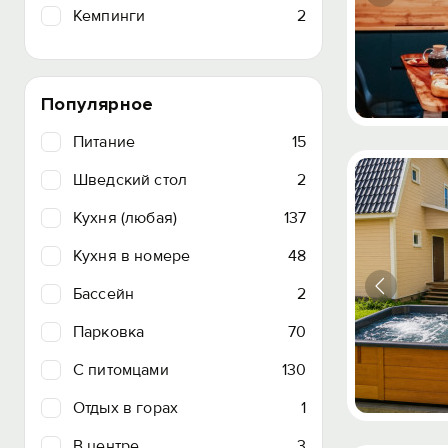
Кемпинги
2
Популярное
Питание
15
Шведский стол
2
Кухня (любая)
137
Кухня в номере
48
Бассейн
2
Парковка
70
C питомцами
130
Отдых в горах
1
В центре
3