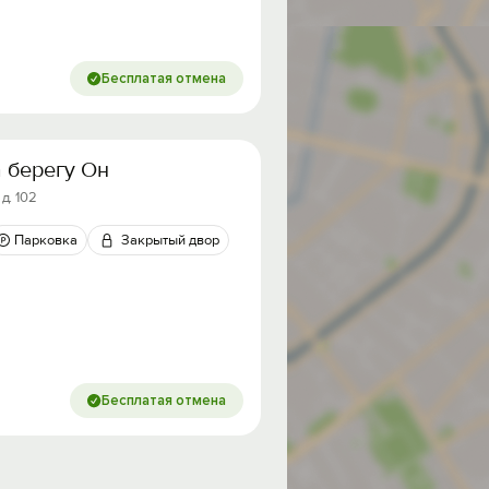
Бесплатая отмена
 бeрегу Онежскoго озepa
д. 102
Парковка
Закрытый двор
Бесплатая отмена