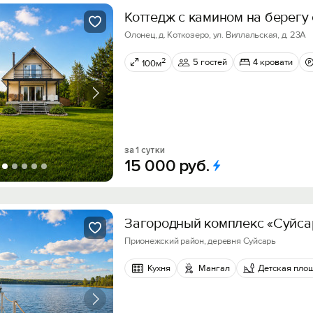
Коттедж с камином на берегу
Олонец, д. Коткозеро, ул. Виллальская, д. 23А
2
5 гостей
4 кровати
100м
за 1 сутки
15
000
руб.
Загородный комплекс «Суйса
Прионежский район, деревня Суйсарь
Кухня
Мангал
Детская пло