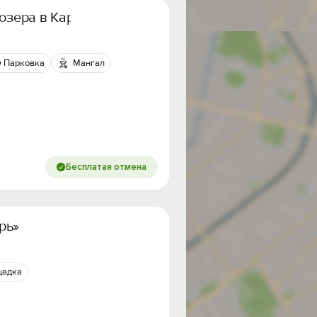
 озера в Карелии
Парковка
Мангал
Бесплатая отмена
рь»
щадка