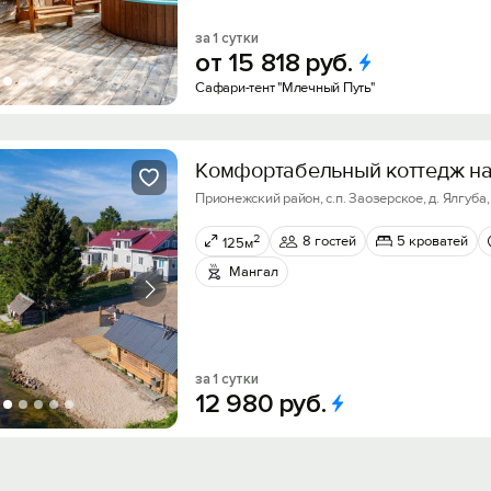
за 1 сутки
от
15
818
руб.
Сафари-тент "Млечный Путь"
Кoмфортабельный коттедж на
Прионежский район, с.п. Заозерское, д. Ялгуба, 
2
8 гостей
5 кроватей
125м
Мангал
за 1 сутки
12
980
руб.