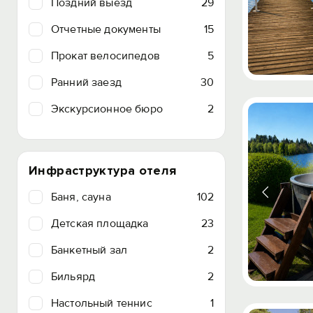
Поздний выезд
29
Отчетные документы
15
Прокат велосипедов
5
Ранний заезд
30
Экскурсионное бюро
2
Инфраструктура отеля
Баня, сауна
102
Детская площадка
23
Банкетный зал
2
Бильярд
2
Настольный теннис
1