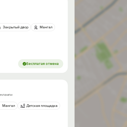
Закрытый двор
Мангал
Бесплатая отмена
сенлампи
Мангал
Детская площадка