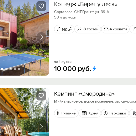
Коттедж «Берег у леса»
Сортавала, СНТ Гранит, уч. 99-А
50 м до моря
2
8 гостей
4 кровати
140м
за 1 сутки
10
000
руб.
Кемпинг «Смородина»
Мийнальское сельское поселение, оз. Киукко
Питание
Кухня
Парковка