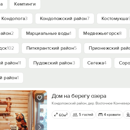
ха
Кемпинги
Кондопога
3
Кондопожский район
7
Костомукша
район
2
Марциальные воды
1
Медвежьегорск
8
дск
102
Питкярантский район
5
Прионежский рай
й район
11
Пудожский район
3
Сегежа
4
Соро
й район
1
Дом на берегу озера
Кондопожский район, дер. Восточное Кончезеро, 
2
5 гостей
4 кровати
60м