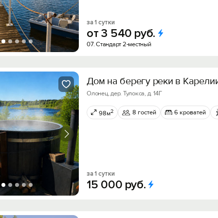
за 1 сутки
от
3
540
руб.
07. Стандарт 2-местный
Дом на берегу реки в Карели
Олонец, дер. Тулокса, д. 14Г
2
8 гостей
6 кроватей
98м
за 1 сутки
15
000
руб.