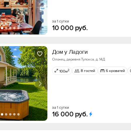
за 1 сутки
10
000
руб.
Дом у Ладоги
Олонец, деревня Тулокса, д. 14Д
2
8 гостей
6 кроватей
100м
за 1 сутки
16
000
руб.