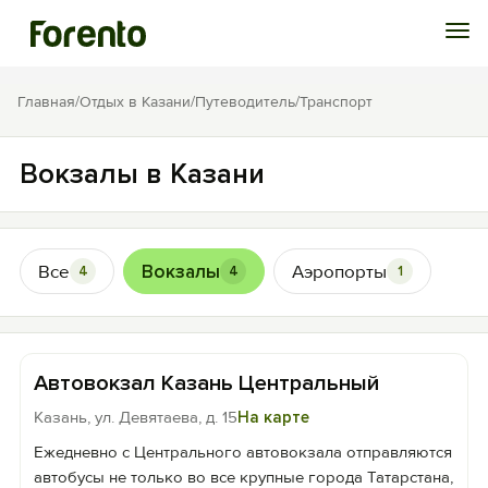
Войти
Главная
/
Отдых в Казани
/
Путеводитель
/
Транспорт
Избранное
Вокзалы в Казани
История просмотра
Все
Вокзалы
Аэропорты
4
4
1
Добавить свой объект
Автовокзал Казань Центральный
Казань, ул. Девятаева, д. 15
На карте
Ежедневно с Центрального автовокзала отправляются
автобусы не только во все крупные города Татарстана,