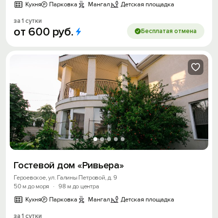
Кухня
Парковка
Мангал
Детская площадка
за 1 сутки
от
600
руб.
Бесплатая отмена
Гостевой дом «Ривьера»
Героевское, ул. Галины Петровой, д. 9
50 м до моря
·
98 м до центра
Кухня
Парковка
Мангал
Детская площадка
за 1 сутки