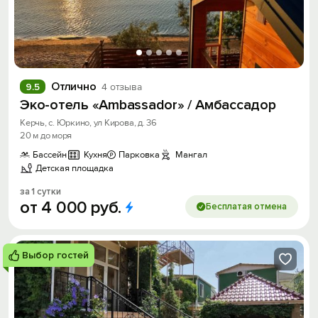
Отлично
9.5
4 отзыва
Эко-отель «Ambassador» / Амбассадор
Керчь, с. Юркино, ул Кирова, д. 36
20 м до моря
Бассейн
Кухня
Парковка
Мангал
Детская площадка
за 1 сутки
от
4
000
руб.
Бесплатая отмена
Выбор гостей