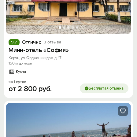
Отлично
9.7
3 отзыва
Мини-отель «София»
Керчь, ул. Орджоникидзе, д. 17
150 м до моря
Кухня
за 1 сутки
от
2
800
руб.
Бесплатая отмена