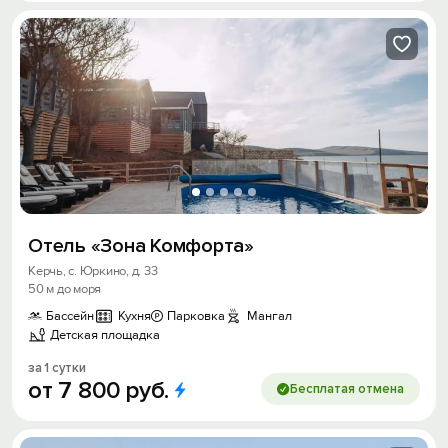
Отель «Зона Комфорта»
Керчь, с. Юркино, д. 33
50 м до моря
Бассейн
Кухня
Парковка
Мангал
Детская площадка
за 1 сутки
от
7
800
руб.
Бесплатая отмена