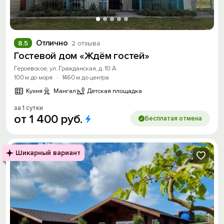
Отлично
8.5
2 отзыва
Гостевой дом «Ждём гостей»
Героевское, ул. Гражданская, д. 10 А
100 м до моря
·
1460 м до центра
Кухня
Мангал
Детская площадка
за 1 сутки
от
1
400
руб.
Бесплатая отмена
Шикарный вариант