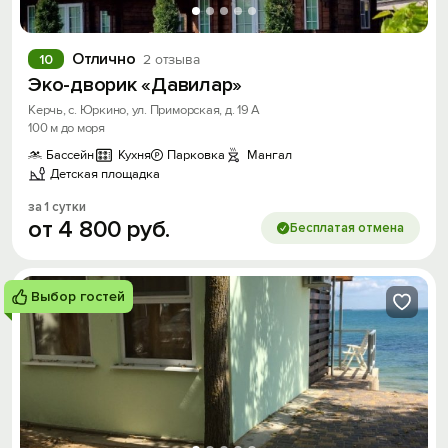
Отлично
10
2 отзыва
Эко-дворик «Давилар»
Керчь, с. Юркино, ул. Приморская, д. 19 А
100 м до моря
Бассейн
Кухня
Парковка
Мангал
Детская площадка
за 1 сутки
от
4
800
руб.
Бесплатая отмена
Выбор гостей