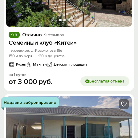
Отлично
9.8
9 отзывов
Семейный клуб «Китей»
Героевское, ул.Косоногова 18е
150 м до моря
·
130 м до центра
Кухня
Мангал
Детская площадка
за 1 сутки
от
3
000
руб.
Бесплатая отмена
Недавно забронировано