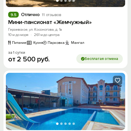
Отлично
9.5
11 отзывов
Мини-пансионат «Жемчужный»
Героевское, ул. Косоногова, д. 1а
10 м до моря
·
261 м до центра
Питание
Кухня
Парковка
Мангал
за 1 сутки
от
2
500
руб.
Бесплатая отмена