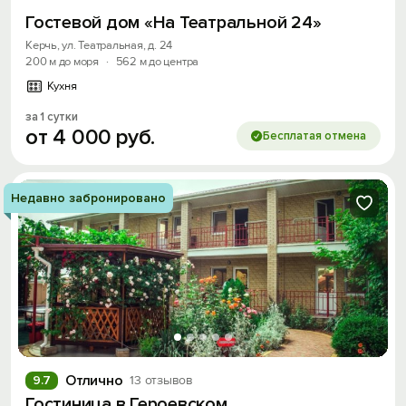
Гостевой дом «На Театральной 24»
Керчь, ул. Театральная, д. 24
200 м до моря
·
562 м до центра
Кухня
за 1 сутки
от
4
000
руб.
Бесплатая отмена
Недавно забронировано
Отлично
9.7
13 отзывов
Гостиница в Героевском