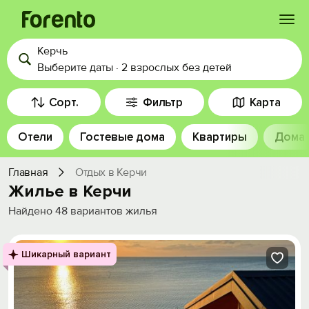
Керчь
Войти
Выберите даты
·
2 взрослых
без детей
Избранное
Сорт.
Фильтр
Карта
Отели
Гостевые дома
Квартиры
Дома
История просмотра
Главная
Отдых в Керчи
Добавить свой объект
Жилье в Керчи
Найдено
48
вариантов жилья
Шикарный вариант