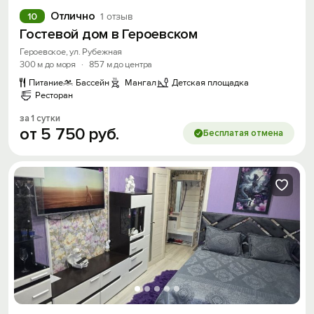
Отлично
10
1 отзыв
Гостевой дом в Героевском
Героевское, ул. Рубежная
300 м до моря
·
857 м до центра
Питание
Бассейн
Мангал
Детская площадка
Ресторан
за 1 сутки
от
5
750
руб.
Бесплатая отмена