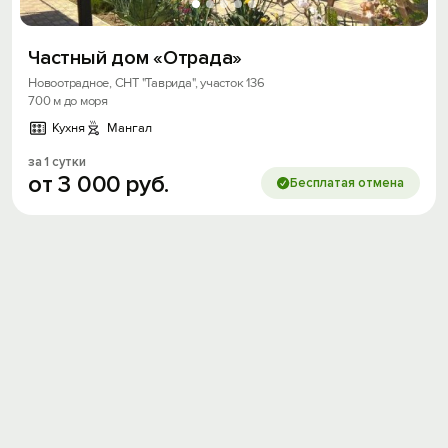
Частный дом «Отрада»
Новоотрадное, СНТ "Таврида", участок 136
700 м до моря
Кухня
Мангал
за 1 сутки
от
3
000
руб.
Бесплатая отмена