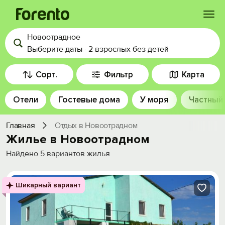
Новоотрадное
Войти
Выберите даты
·
2 взрослых
без детей
Избранное
Сорт.
Фильтр
Карта
Отели
Гостевые дома
У моря
Частный
История просмотра
Главная
Отдых в Новоотрадном
Добавить свой объект
Жилье в Новоотрадном
Найдено
5
вариантов жилья
Шикарный вариант