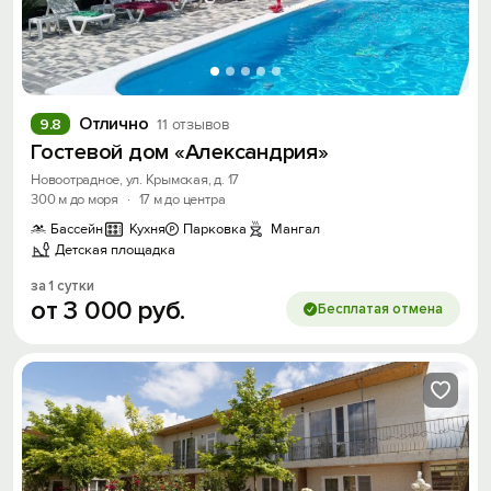
Отлично
9.8
11 отзывов
Гостевой дом «Александрия»
Новоотрадное, ул. Крымская, д. 17
300 м до моря
·
17 м до центра
Бассейн
Кухня
Парковка
Мангал
Детская площадка
за 1 сутки
от
3
000
руб.
Бесплатая отмена