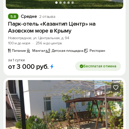
Средне
5.8
2 отзыва
Парк-отель «Казантип Центр» на
Азовском море в Крыму
Новоотрадное, ул. Центральная, д. 94
100 м до моря
·
256 м до центра
Питание
Мангал
Детская площадка
Ресторан
за 1 сутки
от
3
000
руб.
Бесплатая отмена