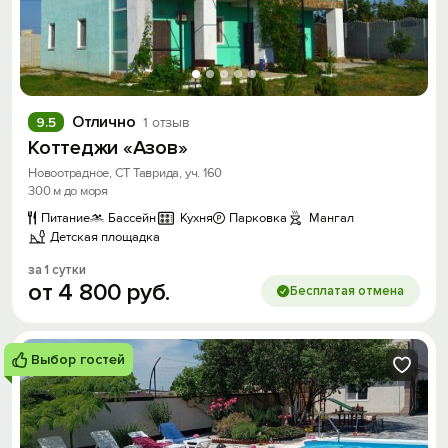
Отлично
9.5
1 отзыв
Коттеджи «Азов»
Новоотрадное, СТ Таврида, уч. 160
300 м до моря
Питание
Бассейн
Кухня
Парковка
Мангал
Детская площадка
за 1 сутки
от
4
800
руб.
Бесплатая отмена
Выбор гостей