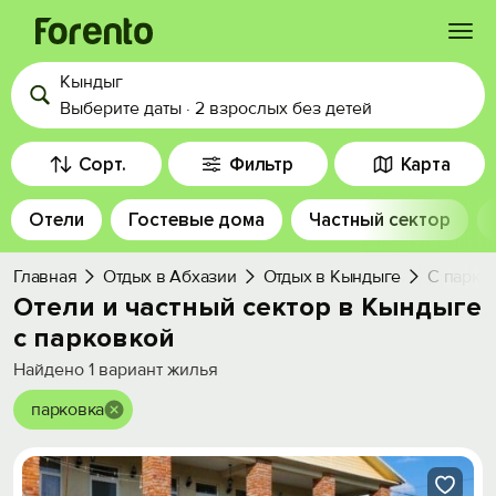
Кындыг
Войти
Выберите даты
·
2 взрослых
без детей
Избранное
Сорт.
Фильтр
Карта
Отели
Гостевые дома
Частный сектор
История просмотра
Главная
Отдых в Абхазии
Отдых в Кындыге
С парко
Добавить свой объект
Отели и частный сектор в Кындыге
с парковкой
Найдено
1
вариант жилья
парковка