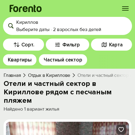
Кириллов
Войти
Выберите даты
·
2 взрослых
без детей
Избранное
Сорт.
Фильтр
Карта
Квартиры
Частный сектор
История просмотра
Главная
Отдых в Кириллове
Отели и частный сектор в
Добавить свой объект
Отели и частный сектор в
Кириллове рядом c песчаным
пляжем
Найдено
1
вариант жилья