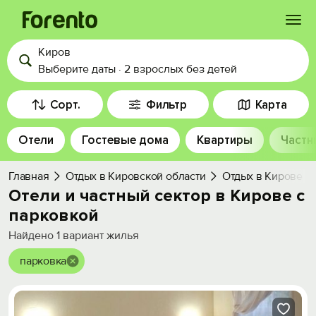
Киров
Войти
Выберите даты
·
2 взрослых
без детей
Избранное
Сорт.
Фильтр
Карта
Отели
Гостевые дома
Квартиры
Частн
История просмотра
Главная
Отдых в Кировской области
Отдых в Кирове
Добавить свой объект
Отели и частный сектор в Кирове с
парковкой
Найдено
1
вариант жилья
парковка