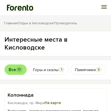
Войти
Главная
/
Отдых в Кисловодске
/
Путеводитель
Избранное
Интересные места в
Кисловодске
История просмотра
Добавить свой объект
Все
Горы и скалы
Памятники
17
1
3
Колоннада
Кисловодск, пр. Мира
На карте
Колоннада - активное туристическое место, визитная