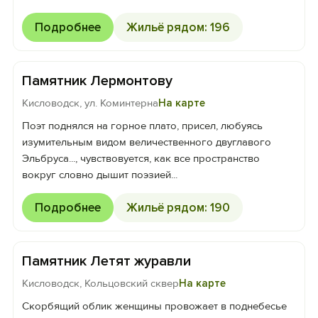
Подробнее
Жильё рядом: 196
Памятник Лермонтову
Кисловодск, ул. Коминтерна
На карте
Поэт поднялся на горное плато, присел, любуясь
изумительным видом величественного двуглавого
Эльбруса..., чувствовуется, как все пространство
вокруг словно дышит поэзией...
Подробнее
Жильё рядом: 190
Памятник Летят журавли
Кисловодск, Кольцовский сквер
На карте
Скорбящий облик женщины провожает в поднебесье