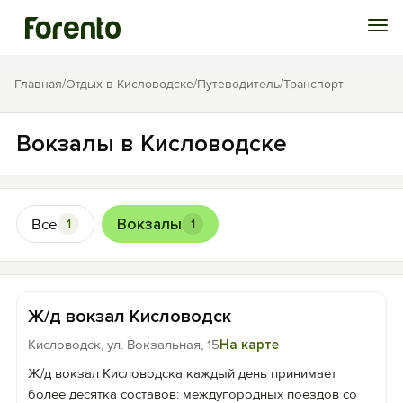
Войти
Главная
/
Отдых в Кисловодске
/
Путеводитель
/
Транспорт
Избранное
Вокзалы в Кисловодске
История просмотра
Все
Вокзалы
1
1
Добавить свой объект
Ж/д вокзал Кисловодск
Кисловодск, ул. Вокзальная, 15
На карте
Ж/д вокзал Кисловодска каждый день принимает
более десятка составов: междугородных поездов со