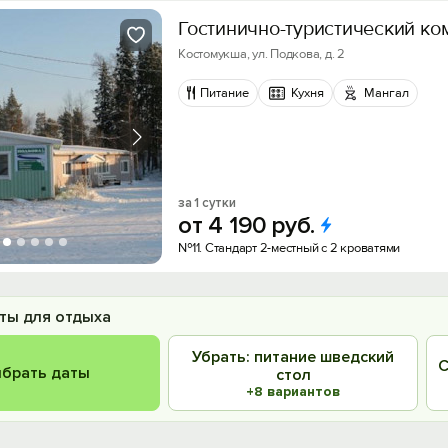
Гостинично-туристический ко
Костомукша, ул. Подкова, д. 2
Питание
Кухня
Мангал
за 1 сутки
от
4
190
руб.
№11. Стандарт 2-местный с 2 кроватями
ты для отдыха
Убрать: питание шведский
С
брать даты
стол
+8 вариантов