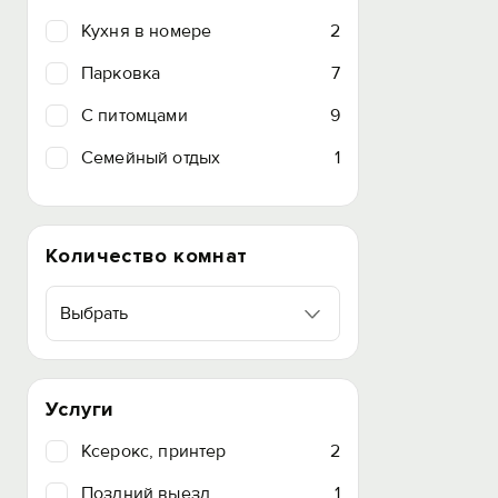
Кухня в номере
2
Парковка
7
C питомцами
9
Семейный отдых
1
Количество комнат
Выбрать
Услуги
Ксерокс, принтер
2
Поздний выезд
1