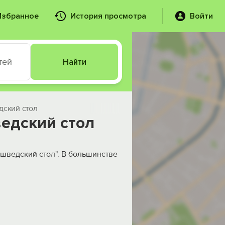
Избранное
История просмотра
Войти
тей
Найти
дский стол
едский стол
"шведский стол". В большинстве