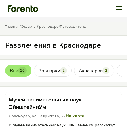
Войти
Главная
/
Отдых в Краснодаре
/
Путеводитель
Избранное
Развлечения в Краснодаре
История просмотра
Все
Зоопарки
Аквапарки
Иг
20
2
2
Добавить свой объект
Музей занимательных наук
ЭйнштейниУм
Краснодар, ул. Гаврилова, 27
На карте
В Музее занимательных наук ЭйнштейниУм расскажут,