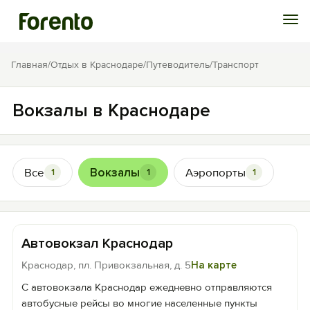
Войти
Главная
/
Отдых в Краснодаре
/
Путеводитель
/
Транспорт
Избранное
Вокзалы в Краснодаре
История просмотра
Все
Вокзалы
Аэропорты
1
1
1
Добавить свой объект
Автовокзал Краснодар
Краснодар, пл. Привокзальная, д. 5
На карте
С автовокзала Краснодар ежедневно отправляются
автобусные рейсы во многие населенные пункты