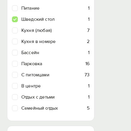
Питание
1
Шведский стол
1
Кухня (любая)
7
Кухня в номере
2
Бассейн
1
Парковка
16
C питомцами
73
В центре
1
Отдых с детьми
1
Семейный отдых
5