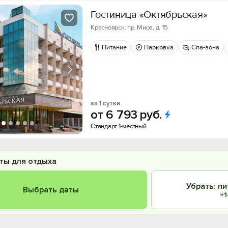
Гостиница «Октябрьская»
Красноярск, пр. Мира, д. 15
Питание
Парковка
Спа-зона
за 1 сутки
от
6
793
руб.
Стандарт 1-местный
ты для отдыха
Убрать: п
Выбрать даты
+1