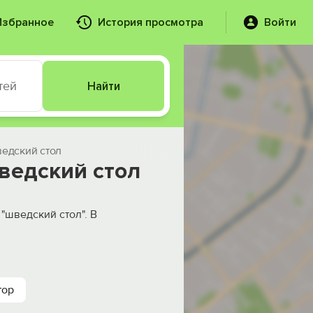
Избранное
История просмотра
Войти
тей
Найти
ведский стол
ведский стол
"шведский стол". В
тор